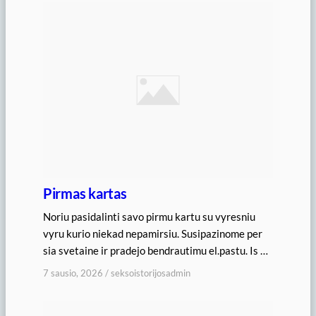
Pirmas kartas
Noriu pasidalinti savo pirmu kartu su vyresniu
vyru kurio niekad nepamirsiu. Susipazinome per
sia svetaine ir pradejo bendrautimu el.pastu. Is …
7 sausio, 2026
/
seksoistorijosadmin