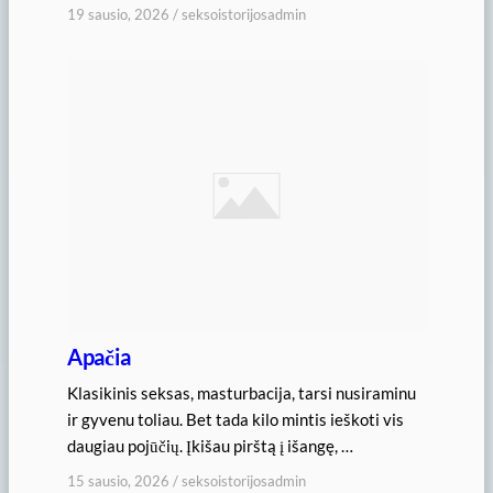
19 sausio, 2026
/
seksoistorijosadmin
Apačia
Klasikinis seksas, masturbacija, tarsi nusiraminu
ir gyvenu toliau. Bet tada kilo mintis ieškoti vis
daugiau pojūčių. Įkišau pirštą į išangę, …
15 sausio, 2026
/
seksoistorijosadmin