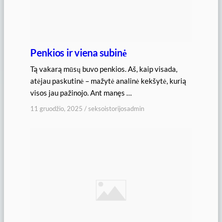
Penkios ir viena subinė
Tą vakarą mūsų buvo penkios. Aš, kaip visada,
atėjau paskutinė – mažytė analinė kekšytė, kurią
visos jau pažinojo. Ant manęs …
11 gruodžio, 2025
/
seksoistorijosadmin