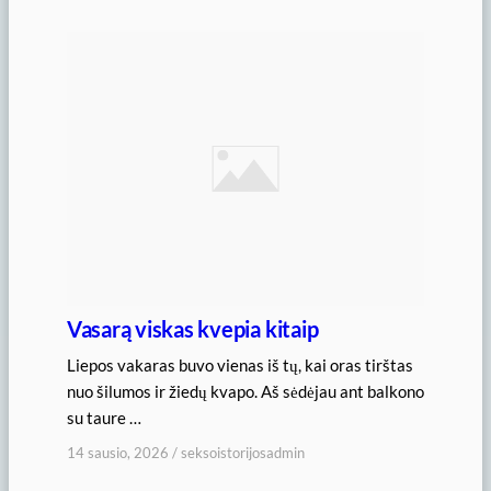
Vasarą viskas kvepia kitaip
Liepos vakaras buvo vienas iš tų, kai oras tirštas
nuo šilumos ir žiedų kvapo. Aš sėdėjau ant balkono
su taure …
14 sausio, 2026
/
seksoistorijosadmin