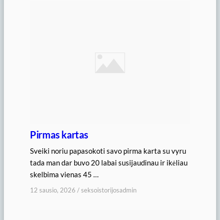
Pirmas kartas
Sveiki noriu papasokoti savo pirma karta su vyru
tada man dar buvo 20 labai susijaudinau ir ikėliau
skelbima vienas 45 …
12 sausio, 2026
/
seksoistorijosadmin