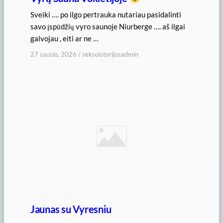
Sveiki …. po ilgo pertrauka nutariau pasidalinti
savo įspūdžių vyro saunoje Niurberge …. aš ilgai
galvojau , eiti ar ne …
27 sausio, 2026
/
seksoistorijosadmin
Jaunas su Vyresniu