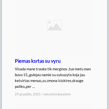
Piemas ksrtas su vyru
Visada mane trauke tik merginos ,tuo metu man
buvo 31,,gulejau namie su sulsuzyta koja jau
ketvirtas menuo,,su zmona isiskires,drauge
paliko,,per …
29 gruodžio, 2025
/
seksoistorijosadmin