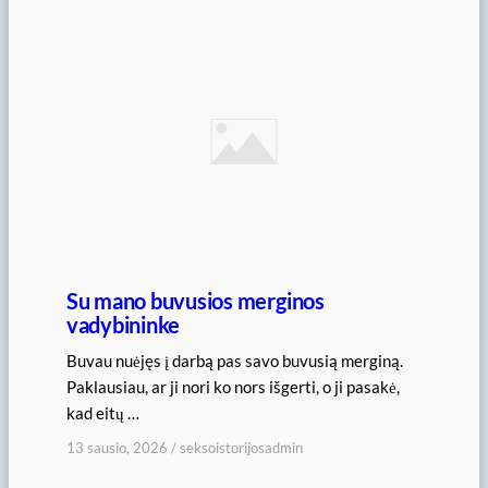
Su mano buvusios merginos
vadybininke
Buvau nuėjęs į darbą pas savo buvusią merginą.
Paklausiau, ar ji nori ko nors išgerti, o ji pasakė,
kad eitų …
13 sausio, 2026
/
seksoistorijosadmin