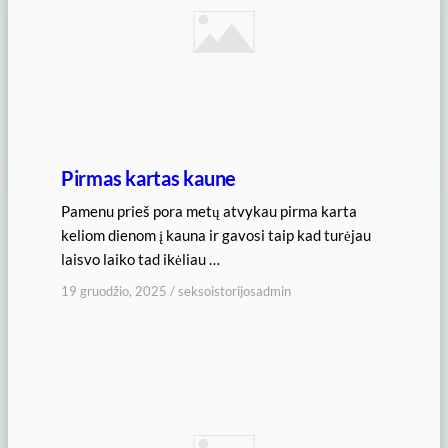
Pirmas kartas kaune
Pamenu prieš pora metų atvykau pirma karta
keliom dienom į kauna ir gavosi taip kad turėjau
laisvo laiko tad ikėliau …
19 gruodžio, 2025
/
seksoistorijosadmin