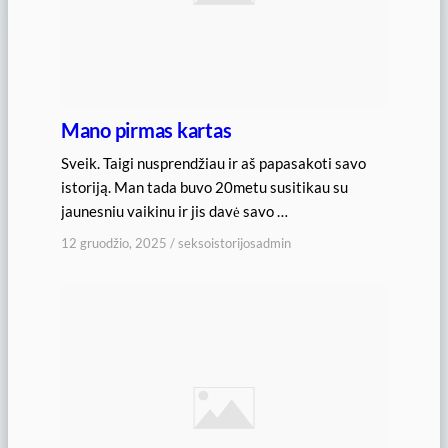
Mano pirmas kartas
Sveik. Taigi nusprendžiau ir aš papasakoti savo
istoriją. Man tada buvo 20metu susitikau su
jaunesniu vaikinu ir jis davė savo …
12 gruodžio, 2025
/
seksoistorijosadmin