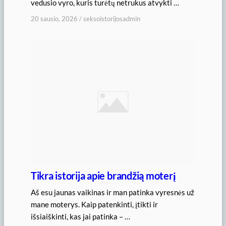
vedusio vyro, kuris turėtų netrukus atvykti …
20 sausio, 2026
/
seksoistorijosadmin
Tikra istorija apie brandžią moterį
Aš esu jaunas vaikinas ir man patinka vyresnės už
mane moterys. Kaip patenkinti, įtikti ir
išsiaiškinti, kas jai patinka – …