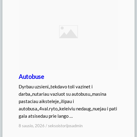
Autobuse
Dyrbau uzsieni,,tekdavo toli vazinet i
darba,,nutariau vaziuot su autobusu,,masina
pastaciau aiksteleje,,ilipau i
autobusa,,4val.ryto,,keleiviu nedaug,,nuejau i pati
gala atsisedau prie lango …
8 sausio, 2026
/
seksoistorijosadmin