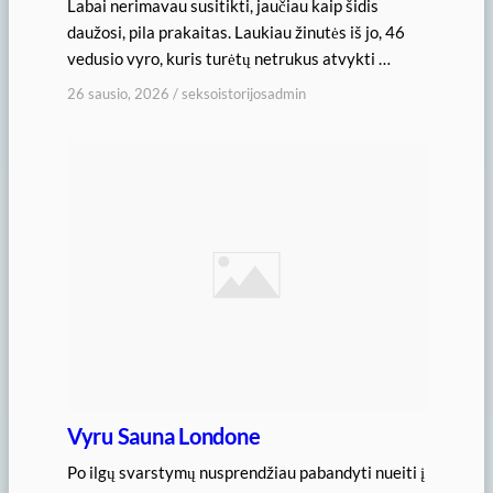
Labai nerimavau susitikti, jaučiau kaip šidis
daužosi, pila prakaitas. Laukiau žinutės iš jo, 46
vedusio vyro, kuris turėtų netrukus atvykti …
26 sausio, 2026
/
seksoistorijosadmin
Vyru Sauna Londone
Po ilgų svarstymų nusprendžiau pabandyti nueiti į