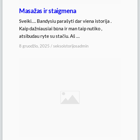
Masažas ir staigmena
Sveiki…. Bandysiu parašyti dar viena istorija .
Kaip dažniausiai būna ir man taip nutiko ,
atsibudau ryte su stačiu. Aš …
8 gruodžio, 2025
/
seksoistorijosadmin