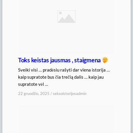
Toks keistas jausmas , staigmena
Sveiki visi … pradėsiu rašyti dar viena istorija …
kaip supratote bus čia trečią dalis … kaip jau
supratote vėl …
22 gruodžio, 2025
/
seksoistorijosadmin