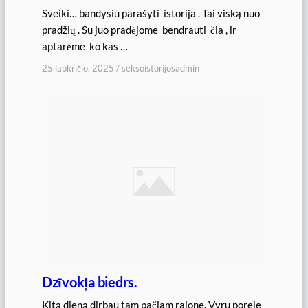
Sveiki… bandysiu parašyti istorija . Tai viską nuo
pradžių . Su juo pradėjome bendrauti čia , ir
aptarėme ko kas …
25 lapkričio, 2025
/
seksoistorijosadmin
Dzīvokļa biedrs.
Kitą dieną dirbau tam pačiam rajone. Vyru porele