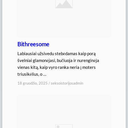
Bithreesome
Labiausiai užsivedu stebėdamas kaip porą
švelniai glamonėjasi, bučiuoja ir nurenginėja
vienas kitą, kaip vyro ranka neria į moters
triusikėlius, o …
18 gruodžio, 2025
/
seksoistorijosadmin