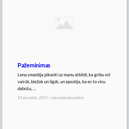
Pažeminimas
Lena smaidīja pikanti uz manu atbildi, ka gribu vēl
vairāk, biežāk un ilgāk, un apsolīja, ka es to visu
dabūšu, …
24 gruodžio, 2025
/
seksoistorijosadmin