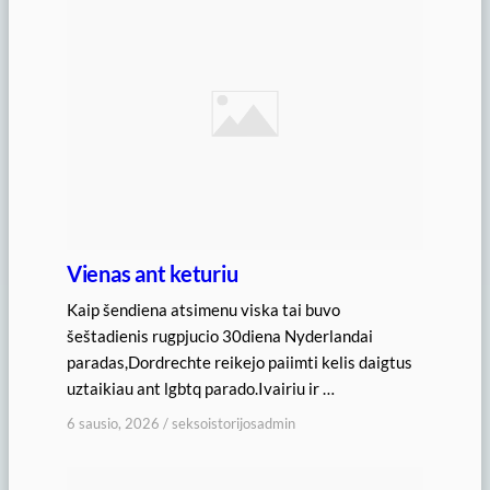
Vienas ant keturiu
Kaip šendiena atsimenu viska tai buvo
šeštadienis rugpjucio 30diena Nyderlandai
paradas,Dordrechte reikejo paiimti kelis daigtus
uztaikiau ant lgbtq parado.Ivairiu ir …
6 sausio, 2026
/
seksoistorijosadmin