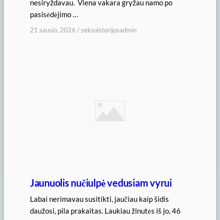
nesiryždavau. Viena vakara gryžau namo po
pasisėdėjimo …
21 sausio, 2026
/
seksoistorijosadmin
Jaunuolis nučiulpė vedusiam vyrui
Labai nerimavau susitikti, jaučiau kaip šidis
daužosi, pila prakaitas. Laukiau žinutės iš jo, 46