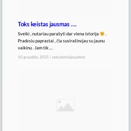
Toks keistas jausmas ….
Sveiki , nutariau parašyti dar viena istorija
.
Pradėsiu paprastai , čia susirašinėjau su jaunu
vaikinu . Jam tik …
10 gruodžio, 2025
/
seksoistorijosadmin