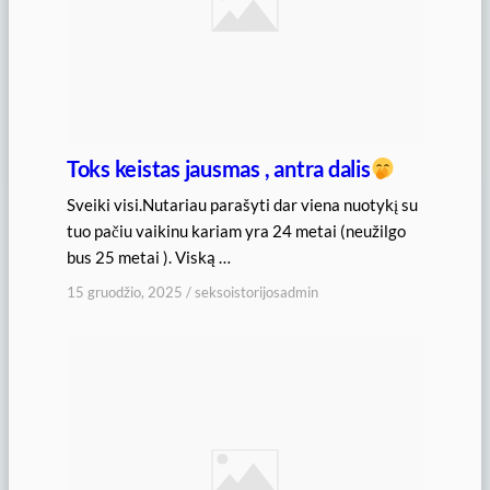
Toks keistas jausmas , antra dalis
Sveiki visi.Nutariau parašyti dar viena nuotykį su
tuo pačiu vaikinu kariam yra 24 metai (neužilgo
bus 25 metai ). Viską …
15 gruodžio, 2025
/
seksoistorijosadmin