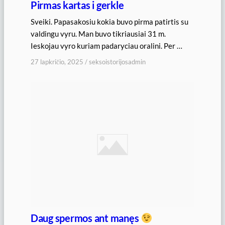
Pirmas kartas i gerkle
Sveiki. Papasakosiu kokia buvo pirma patirtis su
valdingu vyru. Man buvo tikriausiai 31 m.
Ieskojau vyro kuriam padaryciau oralini. Per …
27 lapkričio, 2025
/
seksoistorijosadmin
Daug spermos ant manęs