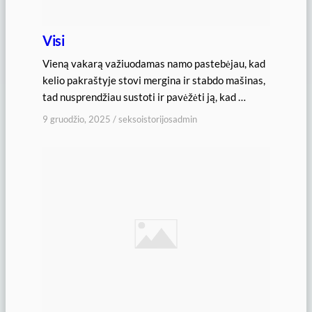
Visi
Vieną vakarą važiuodamas namo pastebėjau, kad
kelio pakraštyje stovi mergina ir stabdo mašinas,
tad nusprendžiau sustoti ir pavėžėti ją, kad …
9 gruodžio, 2025
/
seksoistorijosadmin