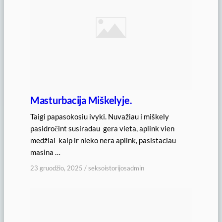
Masturbacija Miškelyje.
Taigi papasokosiu ivyki. Nuvažiau i miškely
pasidročint susiradau gera vieta, aplink vien
medžiai kaip ir nieko nera aplink, pasistaciau
masina …
23 gruodžio, 2025
/
seksoistorijosadmin