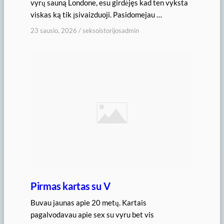
vyrų sauną Londone, esu girdėjęs kad ten vyksta
viskas ką tik įsivaizduoji. Pasidomejau …
23 sausio, 2026
/
seksoistorijosadmin
Pirmas kartas su V
Buvau jaunas apie 20 metų. Kartais
pagalvodavau apie sex su vyru bet vis