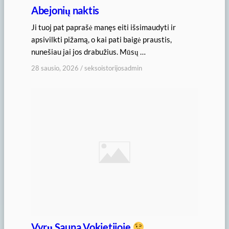
Abejonių naktis
Ji tuoj pat paprašė manęs eiti išsimaudyti ir
apsivilkti pižamą, o kai pati baigė praustis,
nunešiau jai jos drabužius. Mūsų …
28 sausio, 2026
/
seksoistorijosadmin
Vyrų Sauna Vokietijoje