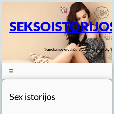
Eiti
prie
turinio
SEKSOISTORIJO
Nemokamos erotinės istorijos – sekso istorij
Sex istorijos