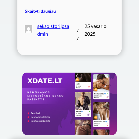
Skaityti daugiau
seksoistorijosa
25 vasario,
/
dmin
2025
/