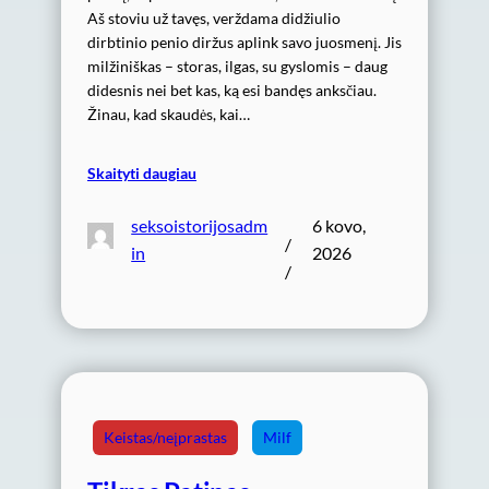
Aš stoviu už tavęs, verždama didžiulio
dirbtinio penio diržus aplink savo juosmenį. Jis
milžiniškas – storas, ilgas, su gyslomis – daug
didesnis nei bet kas, ką esi bandęs anksčiau.
Žinau, kad skaudės, kai…
Skaityti daugiau
seksoistorijosadm
6 kovo,
/
in
2026
/
Keistas/neįprastas
Milf