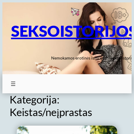
Eiti
prie
turinio
SEKSOISTORIJO
Nemokamos erotinės istorijos – sekso istorij
Kategorija:
Keistas/neįprastas