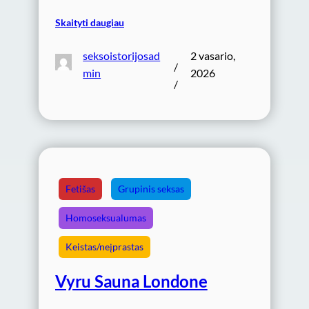
Skaityti daugiau
seksoistorijosad
2 vasario,
/
min
2026
/
Fetišas
Grupinis seksas
Homoseksualumas
Keistas/neįprastas
Vyru Sauna Londone