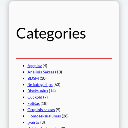
Categories
Ageplay
(4)
Analinis Seksas
(13)
BDSM
(10)
Be kategorijos
(63)
Biseksualus
(14)
Cuckold
(7)
Fetišas
(18)
Grupinis seksas
(9)
Homoseksualumas
(28)
Įvairūs
(3)