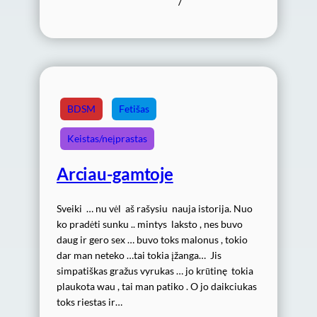
/
BDSM
Fetišas
Keistas/neįprastas
Arciau-gamtoje
Sveiki … nu vėl aš rašysiu nauja istorija. Nuo
ko pradėti sunku .. mintys laksto , nes buvo
daug ir gero sex … buvo toks malonus , tokio
dar man neteko …tai tokia įžanga… Jis
simpatiškas gražus vyrukas … jo krūtinę tokia
plaukota wau , tai man patiko . O jo daikciukas
toks riestas ir…