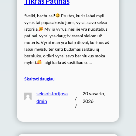
Tikras Patinas
Sveiki, bachurai!
Esu tas, kuris labai myli
vyrus tai papasakosiu jums, vyrai, savo sekso
istorija.
Myliu vyrus, nes jie yra nuostabus
patinai, vyrai yra daug šviesesni sielom už
moteris. Vyrai man yra kaip dievai, kuriuos aš
labai mėgstu tenkinti būdamas saldžiu jų
berniuku, o tikri vyrai savo berniukus moka
myleti.
Taigi kada aš susitikau su…
Skaityti daugiau
seksoistorijosa
20 vasario,
/
dmin
2026
/