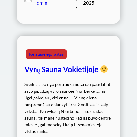
dmin
2025
/
Keistas/neįprastas
Vyrų Sauna Vokietijoje
Sveiki …. po ilgo pertrauka nutariau pasidalinti
savo įspūdžių vyro saunoje Niurberge …. aš
ilgai galvojau , eiti ar ne …. Vieną dieną
nusprendžiau aplankyti ir sužinoti kas ir kaip
vyksta. Nu vykau į Niurberga ir susiradau
sauna , tik mane nustebino kad jis buvo centre
mieste , galima sakyti kaip ir senamiestyje…
viskas ranka…