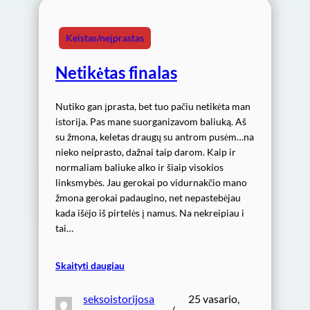
Keistas/neįprastas
Netikėtas finalas
Nutiko gan įprasta, bet tuo pačiu netikėta man
istorija. Pas mane suorganizavom baliuką. Aš
su žmona, keletas draugų su antrom pusėm…na
nieko neiprasto, dažnai taip darom. Kaip ir
normaliam baliuke alko ir šiaip visokios
linksmybės. Jau gerokai po vidurnakčio mano
žmona gerokai padaugino, net nepastebėjau
kada išėjo iš pirtelės į namus. Na nekreipiau i
tai…
Skaityti daugiau
seksoistorijosa
25 vasario,
/