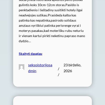
gulintis koks 10cm-12cm storas.Pasiūlo is
penktadienio i šeštadiny susitikti hotely ilgai
neadvejojes sutikau.Prasideda kalba kas
patinka kas nepatinka,pasirodo solidaus
amziaus vyriškiui patinka perisrenge vyrai i
moterys pasakau,kad moterišku rubu neturiu
ir vienam kartui pirkti neketinu papraso mano
dydzio…
Skaityti daugiau
seksoistorijosa
23 birželio,
/
dmin
2026
/