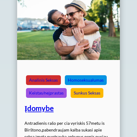
Analinis Seksas
Homoseksualumas
Keistas/neįprastas
Sunkus Seksas
Įdomybe
Antradienis rašo per cia vyriskis 57metu is
Birštono,pabendraujam kalba sukasi apie
seksa įmeta nuotrauka apkunus penis pusiau