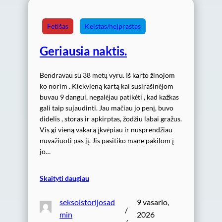
Fetišas
Keistas/neįprastas
Geriausia naktis.
Bendravau su 38 metų vyru. Iš karto žinojom
ko norim . Kiekvieną kartą kai susirašinėjom
buvau 9 dangui, negalėjau patikėti , kad kažkas
gali taip sujaudinti. Jau mačiau jo penį, buvo
didelis , storas ir apkirptas, žodžiu labai gražus.
Vis gi vieną vakarą įkvėpiau ir nusprendžiau
nuvažiuoti pas jį. Jis pasitiko mane pakilom į
jo…
Skaityti daugiau
seksoistorijosad
9 vasario,
/
min
2026