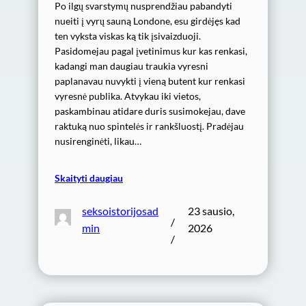
Po ilgų svarstymų nusprendžiau pabandyti
nueiti į vyrų sauną Londone, esu girdėjęs kad
ten vyksta viskas ką tik įsivaizduoji.
Pasidomejau pagal įvetinimus kur kas renkasi,
kadangi man daugiau traukia vyresni
paplanavau nuvykti į vieną butent kur renkasi
vyresnė publika. Atvykau iki vietos,
paskambinau atidare duris susimokejau, dave
raktuką nuo spintelės ir rankšluostį. Pradėjau
nusirenginėti, likau…
Skaityti daugiau
seksoistorijosad
23 sausio,
/
min
2026
/