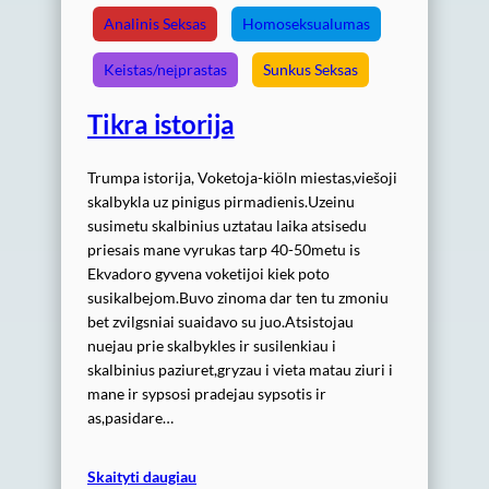
Analinis Seksas
Homoseksualumas
Keistas/neįprastas
Sunkus Seksas
Tikra istorija
Trumpa istorija, Voketoja-kiöln miestas,viešoji
skalbykla uz pinigus pirmadienis.Uzeinu
susimetu skalbinius uztatau laika atsisedu
priesais mane vyrukas tarp 40-50metu is
Ekvadoro gyvena voketijoi kiek poto
susikalbejom.Buvo zinoma dar ten tu zmoniu
bet zvilgsniai suaidavo su juo.Atsistojau
nuejau prie skalbykles ir susilenkiau i
skalbinius paziuret,gryzau i vieta matau ziuri i
mane ir sypsosi pradejau sypsotis ir
as,pasidare…
Skaityti daugiau