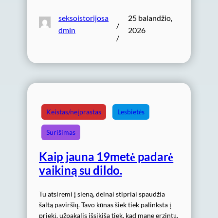
seksoistorijosa
25 balandžio,
/
dmin
2026
/
Keistas/neįprastas
Lesbietės
Surišimas
Kaip jauna 19metė padarė
vaikiną su dildo.
Tu atsiremi į sieną, delnai stipriai spaudžia
šaltą paviršių. Tavo kūnas šiek tiek palinksta į
priekį, užpakalis išsikiša tiek, kad mane erzintų.