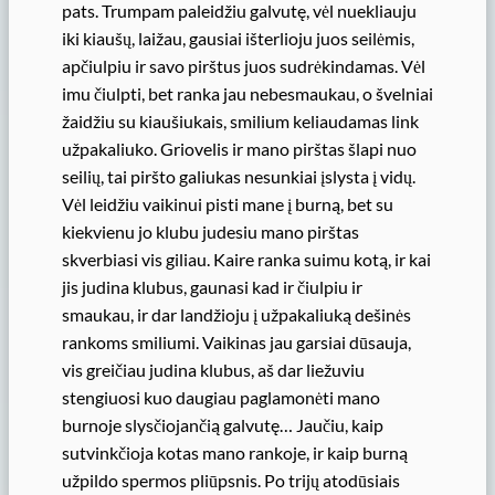
pats. Trumpam paleidžiu galvutę, vėl nuekliauju
iki kiaušų, laižau, gausiai išterlioju juos seilėmis,
apčiulpiu ir savo pirštus juos sudrėkindamas. Vėl
imu čiulpti, bet ranka jau nebesmaukau, o švelniai
žaidžiu su kiaušiukais, smilium keliaudamas link
užpakaliuko. Griovelis ir mano pirštas šlapi nuo
seilių, tai piršto galiukas nesunkiai įslysta į vidų.
Vėl leidžiu vaikinui pisti mane į burną, bet su
kiekvienu jo klubu judesiu mano pirštas
skverbiasi vis giliau. Kaire ranka suimu kotą, ir kai
jis judina klubus, gaunasi kad ir čiulpiu ir
smaukau, ir dar landžioju į užpakaliuką dešinės
rankoms smiliumi. Vaikinas jau garsiai dūsauja,
vis greičiau judina klubus, aš dar liežuviu
stengiuosi kuo daugiau paglamonėti mano
burnoje slysčiojančią galvutę… Jaučiu, kaip
sutvinkčioja kotas mano rankoje, ir kaip burną
užpildo spermos pliūpsnis. Po trijų atodūsiais