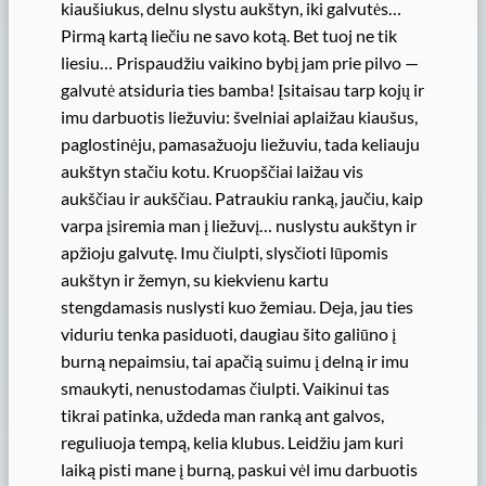
kiaušiukus, delnu slystu aukštyn, iki galvutės…
Pirmą kartą liečiu ne savo kotą. Bet tuoj ne tik
liesiu… Prispaudžiu vaikino bybį jam prie pilvo —
galvutė atsiduria ties bamba! Įsitaisau tarp kojų ir
imu darbuotis liežuviu: švelniai aplaižau kiaušus,
paglostinėju, pamasažuoju liežuviu, tada keliauju
aukštyn stačiu kotu. Kruopščiai laižau vis
aukščiau ir aukščiau. Patraukiu ranką, jaučiu, kaip
varpa įsiremia man į liežuvį… nuslystu aukštyn ir
apžioju galvutę. Imu čiulpti, slysčioti lūpomis
aukštyn ir žemyn, su kiekvienu kartu
stengdamasis nuslysti kuo žemiau. Deja, jau ties
viduriu tenka pasiduoti, daugiau šito galiūno į
burną nepaimsiu, tai apačią suimu į delną ir imu
smaukyti, nenustodamas čiulpti. Vaikinui tas
tikrai patinka, uždeda man ranką ant galvos,
reguliuoja tempą, kelia klubus. Leidžiu jam kuri
laiką pisti mane į burną, paskui vėl imu darbuotis