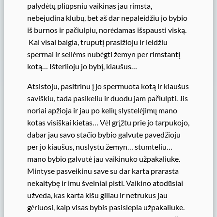
palydėtų pliūpsniu vaikinas jau rimsta,
nebejudina klubų, bet aš dar nepaleidžiu jo bybio
iš burnos ir pačiulpiu, norėdamas išspausti viską.
Kai visai baigia, truputį prasižioju ir leidžiu
spermai ir seilėms nubėgti žemyn per rimstantį
kotą… Išterlioju jo bybį, kiaušus…
Atsistoju, pasitrinu į jo spermuota kotą ir kiaušus
saviškiu, tada pasikeliu ir duodu jam pačiulpti. Jis
noriai apžioja ir jau po kelių slystelėjimų mano
kotas visiškai kietas… Vėl grįžtu prie jo tarpukojo,
dabar jau savo stačio bybio galvute pavedžioju
per jo kiaušus, nuslystu žemyn… stumteliu…
mano bybio galvutė jau vaikinuko užpakaliuke.
Mintyse pasveikinu save su dar karta prarasta
nekaltybę ir imu švelniai pisti. Vaikino atodūsiai
užveda, kas karta kišu giliau ir netrukus jau
gėriuosi, kaip visas bybis pasislepia užpakaliuke.