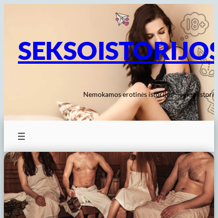
Eiti
prie
turinio
SEKSOISTORIJO
Nemokamos erotinės istorijos – sekso istorij