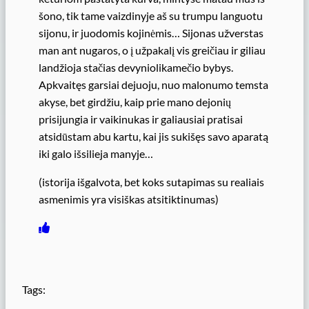
šono, tik tame vaizdinyje aš su trumpu languotu
sijonu, ir juodomis kojinėmis… Sijonas užverstas
man ant nugaros, o į užpakalį vis greičiau ir giliau
landžioja stačias devyniolikamečio bybys.
Apkvaitęs garsiai dejuoju, nuo malonumo temsta
akyse, bet girdžiu, kaip prie mano dejonių
prisijungia ir vaikinukas ir galiausiai pratisai
atsidūstam abu kartu, kai jis sukišęs savo aparatą
iki galo išsilieja manyje…
(istorija išgalvota, bet koks sutapimas su realiais
asmenimis yra visiškas atsitiktinumas)
Tags: