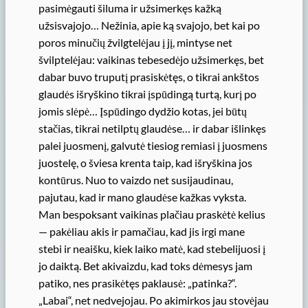
pasimėgauti šiluma ir užsimerkęs kažką
užsisvajojo… Nežinia, apie ką svajojo, bet kai po
poros minučių žvilgtelėjau į jį, mintyse net
švilptelėjau: vaikinas tebesedėjo užsimerkęs, bet
dabar buvo truputį prasiskėtęs, o tikrai ankštos
glaudės išryškino tikrai įspūdingą turtą, kurį po
jomis slėpė… Įspūdingo dydžio kotas, jei būtų
stačias, tikrai netilptų glaudėse… ir dabar išlinkęs
palei juosmenį, galvutė tiesiog remiasi į juosmens
juostelę, o šviesa krenta taip, kad išryškina jos
kontūrus. Nuo to vaizdo net susijaudinau,
pajutau, kad ir mano glaudėse kažkas vyksta.
Man bespoksant vaikinas plačiau praskėtė kelius
— pakėliau akis ir pamačiau, kad jis irgi mane
stebi ir neaišku, kiek laiko matė, kad stebelijuosi į
jo daiktą. Bet akivaizdu, kad toks dėmesys jam
patiko, nes prasikėtęs paklausė: „patinka?“.
„Labai“, net nedvejojau. Po akimirkos jau stovėjau