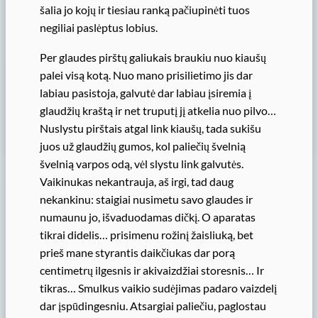
šalia jo kojų ir tiesiau ranką pačiupinėti tuos
negiliai paslėptus lobius.
Per glaudes pirštų galiukais braukiu nuo kiaušų
palei visą kotą. Nuo mano prisilietimo jis dar
labiau pasistoja, galvutė dar labiau įsiremia į
glaudžių kraštą ir net truputį jį atkelia nuo pilvo…
Nuslystu pirštais atgal link kiaušų, tada sukišu
juos už glaudžių gumos, kol paliečių švelnią
švelnią varpos odą, vėl slystu link galvutės.
Vaikinukas nekantrauja, aš irgi, tad daug
nekankinu: staigiai nusimetu savo glaudes ir
numaunu jo, išvaduodamas dičkį. O aparatas
tikrai didelis… prisimenu rožinį žaisliuką, bet
prieš mane styrantis daikčiukas dar porą
centimetrų ilgesnis ir akivaizdžiai storesnis… Ir
tikras… Smulkus vaikio sudėjimas padaro vaizdelį
dar įspūdingesniu. Atsargiai paliečiu, paglostau