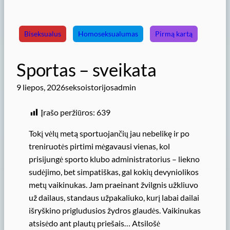
Biseksualus
Homoseksualumas
Pirmą kartą
Sportas – sveikata
9 liepos, 2026
seksoistorijosadmin
Įrašo peržiūros:
639
Tokį vėlų metą sportuojančių jau nebelikę ir po
treniruotės pirtimi mėgavausi vienas, kol
prisijungė sporto klubo administratorius – liekno
sudėjimo, bet simpatiškas, gal kokių devyniolikos
metų vaikinukas. Jam praeinant žvilgnis užkliuvo
už dailaus, standaus užpakaliuko, kurį labai dailai
išryškino prigludusios žydros glaudės. Vaikinukas
atsisėdo ant plautų priešais… Atsilošė