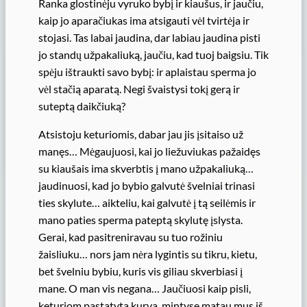
Ranka glostinėju vyruko bybį ir kiaušus, ir jaučiu,
kaip jo aparačiukas ima atsigauti vėl tvirtėja ir
stojasi. Tas labai jaudina, dar labiau jaudina pisti
jo standų užpakaliuką, jaučiu, kad tuoj baigsiu. Tik
spėju ištraukti savo bybį: ir aplaistau sperma jo
vėl stačią aparatą. Negi švaistysi tokį gerą ir
suteptą daikčiuką?
Atsistoju keturiomis, dabar jau jis įsitaiso už
manęs… Mėgaujuosi, kai jo liežuviukas pažaidęs
su kiaušais ima skverbtis į mano užpakaliuką…
jaudinuosi, kad jo bybio galvutė švelniai trinasi
ties skylute… aikteliu, kai galvutė į tą seilėmis ir
mano paties sperma pateptą skylutę įslysta.
Gerai, kad pasitreniravau su tuo rožiniu
žaisliuku… nors jam nėra lygintis su tikru, kietu,
bet švelniu bybiu, kuris vis giliau skverbiasi į
mane. O man vis negana… Jaučiuosi kaip pisli,
keturiom pastatyta kurva, mintyse matau mus iš