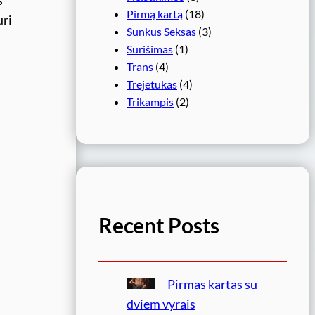
s
Pirmą kartą
(18)
uri
Sunkus Seksas
(3)
Surišimas
(1)
Trans
(4)
Trejetukas
(4)
Trikampis
(2)
Recent Posts
Pirmas kartas su
dviem vyrais