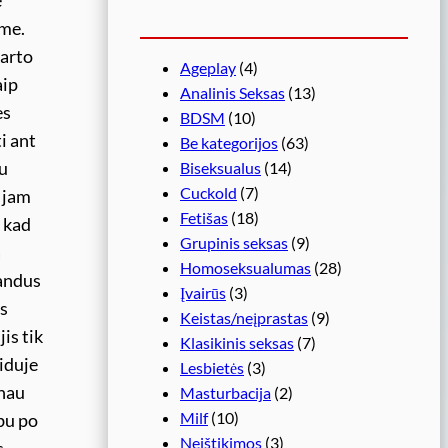
e
ime.
karto
Ageplay
(4)
aip
Analinis Seksas
(13)
es
BDSM
(10)
i ant
Be kategorijos
(63)
iu
Biseksualus
(14)
Cuckold
(7)
u jam
Fetišas
(18)
u kad
Grupinis seksas
(9)
a
Homoseksualumas
(28)
zandus
Įvairūs
(3)
as
Keistas/neįprastas
(9)
is tik
Klasikinis seksas
(7)
iduje
Lesbietės
(3)
znau
Masturbacija
(2)
Milf
(10)
bu po
Neištikimos
(3)