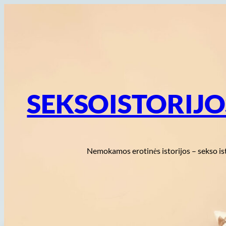
Eiti
prie
turinio
SEKSOISTORIJ
Nemokamos erotinės istorijos – sekso is