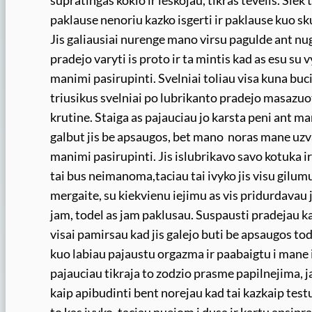
supratingas kokio ir ieskojau, tikras tevelis. Sie
paklause nenoriu kazko isgerti ir paklause kuo s
Jis galiausiai nurenge mano virsu pagulde ant nuga
pradejo varyti is proto ir ta mintis kad as esu su v
manimi pasirupinti. Svelniai toliau visa kuna buc
triusikus svelniai po lubrikanto pradejo masazuot
krutine. Staiga as pajauciau jo karsta peni ant ma
galbut jis be apsaugos, bet mano noras mane uzval
manimi pasirupinti. Jis islubrikavo savo kotuka i
tai bus neimanoma,taciau tai ivyko jis visu gilum
mergaite, su kiekvienu iejimu as vis pridurdavau 
jam, todel as jam paklusau. Suspausti pradejau kas
visai pamirsau kad jis galejo buti be apsaugos tod
kuo labiau pajaustu orgazma ir paabaigtu i mane i
pajauciau tikraja to zodzio prasme papilnejima, j
kaip apibudinti bent norejau kad tai kazkaip tes