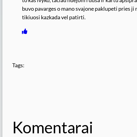
to kas ivyko, taciau nuejom i dusa ir kartu apsip
buvo pavarges o mano svajone paklupeti pries ji
tikiuosi kazkada vel patirti.
Tags:
Komentarai