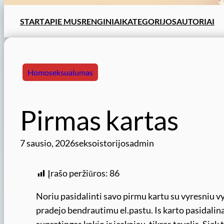
START
APIE MUS
RENGINIAI
KATEGORIJOS
AUTORIAI
Homoseksualumas
Pirmas kartas
7 sausio, 2026
seksoistorijosadmin
Įrašo peržiūros:
86
Noriu pasidalinti savo pirmu kartu su vyresniu v
pradejo bendrautimu el.pastu. Is karto pasidalinau