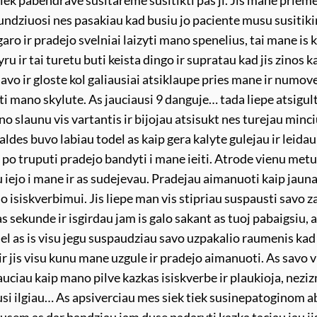
k tiek pabendrave susitareme susitikti pas ji. Jis mane priem
kundziuosi nes pasakiau kad busiu jo paciente musu susitik
ro ir pradejo svelniai laizyti mano spenelius, tai mane is 
yru ir tai turetu buti keista dingo ir supratau kad jis zinos k
iavo ir gloste kol galiausiai atsiklaupe pries mane ir numov
i mano skylute. As jauciausi 9 danguje… tada liepe atsigult
no slaunu vis vartantis ir bijojau atsisukt nes turejau minc
des buvo labiau todel as kaip gera kalyte gulejau ir leida
r po truputi pradejo bandyti i mane ieiti. Atrode vienu met
u iejo i mane ir as sudejevau. Pradejau aimanuoti kaip jaun
jo isiskverbimui. Jis liepe man vis stipriau suspausti savo 
 sekunde ir isgirdau jam is galo sakant as tuoj pabaigsiu, 
el as is visu jegu suspaudziau savo uzpakalio raumenis kad j
r jis visu kunu mane uzgule ir pradejo aimanuoti. As savo v
auciau kaip mano pilve kazkas isiskverbe ir plaukioja, nezi
tusi ilgiau… As apsiverciau mes siek tiek susinepatoginom a