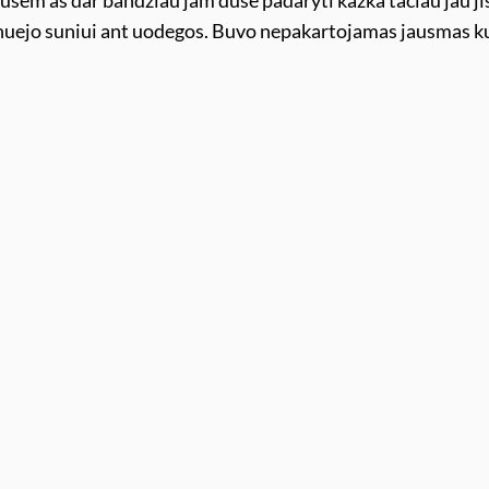
rausem as dar bandziau jam duse padaryti kazka taciau jau ji
 nuejo suniui ant uodegos. Buvo nepakartojamas jausmas k