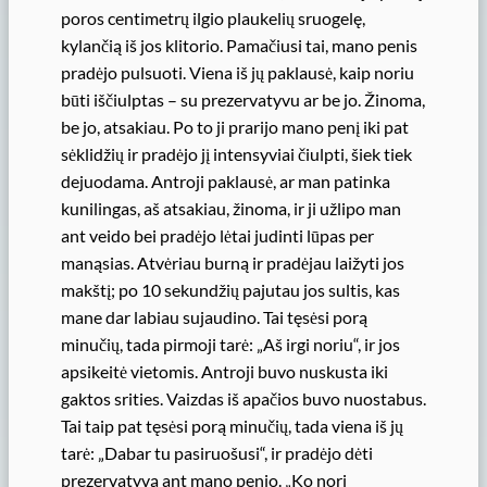
poros centimetrų ilgio plaukelių sruogelę,
kylančią iš jos klitorio. Pamačiusi tai, mano penis
pradėjo pulsuoti. Viena iš jų paklausė, kaip noriu
būti iščiulptas – su prezervatyvu ar be jo. Žinoma,
be jo, atsakiau. Po to ji prarijo mano penį iki pat
sėklidžių ir pradėjo jį intensyviai čiulpti, šiek tiek
dejuodama. Antroji paklausė, ar man patinka
kunilingas, aš atsakiau, žinoma, ir ji užlipo man
ant veido bei pradėjo lėtai judinti lūpas per
manąsias. Atvėriau burną ir pradėjau laižyti jos
makštį; po 10 sekundžių pajutau jos sultis, kas
mane dar labiau sujaudino. Tai tęsėsi porą
minučių, tada pirmoji tarė: „Aš irgi noriu“, ir jos
apsikeitė vietomis. Antroji buvo nuskusta iki
gaktos srities. Vaizdas iš apačios buvo nuostabus.
Tai taip pat tęsėsi porą minučių, tada viena iš jų
tarė: „Dabar tu pasiruošusi“, ir pradėjo dėti
prezervatyvą ant mano penio. „Ko nori