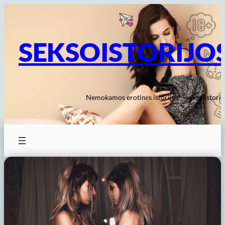
Eiti
prie
turinio
SEKSOISTORIJO
Nemokamos erotinės istorijos – sekso istorij