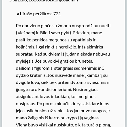
Įrašo peržiūros:
731
Po dar vieno ginčo su žmona nusprendžiau nueiti
į viešnamį ir išlieti savo pyktį. Prie durų mane
pasitiko penkios merginos su apatiniais ir
kojinėmis. Ilgai rinktis nereikėjo, ir tą akimirką
supratau, kad su dviem iš jų dar niekada nebuvau
mylėjęsis. Jos buvo dvi gražios brunetės,
dailiomis figūromis, stangriais sėdmenimis ir C
dydžio krūtimis. Jos nusivedė mane į kambarį su
dvigule lova, šiek tiek pritemdytomis šviesomis ir
įjungtu oro kondicionieriumi. Nusirengiau,
atsigulu ant lovos ir laukiau, kol merginos
nusipraus. Po poros minučių durys atsidarė ir jos
įėjo susikibusios už rankų. Jos jau buvo nuogos, ir
mano žvilgsnis iš karto nukrypo į jų vaginas.
Viena buvo visiškai nusiskuto, o kita turėjo ploną,