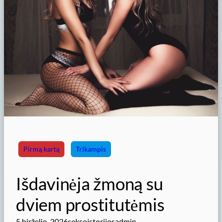
Pirmą kartą
Trikampis
Išdavinėja žmoną su
dviem prostitutėmis
5 birželio, 2026
seksoistorijosadmin