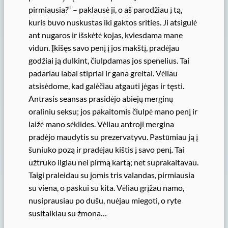
pirmiausia?“ – paklausė ji, o aš parodžiau į tą,
kuris buvo nuskustas iki gaktos srities. Ji atsigulė
ant nugaros ir išskėtė kojas, kviesdama mane
vidun. Įkišęs savo penį į jos makštį, pradėjau
godžiai ją dulkint, čiulpdamas jos spenelius. Tai
padariau labai stipriai ir gana greitai. Vėliau
atsisėdome, kad galėčiau atgauti jėgas ir tęsti.
Antrasis seansas prasidėjo abiejų merginų
oraliniu seksu; jos pakaitomis čiulpė mano penį ir
laižė mano sėklides. Vėliau antroji mergina
pradėjo maudytis su prezervatyvu. Pastūmiau ją į
šuniuko pozą ir pradėjau kištis į savo penį. Tai
užtruko ilgiau nei pirmą kartą; net suprakaitavau.
Taigi praleidau su jomis tris valandas, pirmiausia
su viena, o paskui su kita. Vėliau grįžau namo,
nusiprausiau po dušu, nuėjau miegoti, o ryte
susitaikiau su žmona…