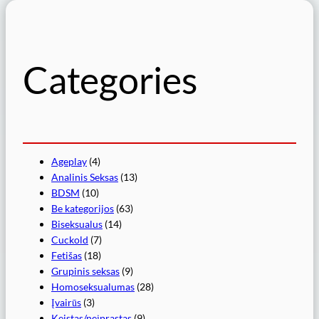
Categories
Ageplay
(4)
Analinis Seksas
(13)
BDSM
(10)
Be kategorijos
(63)
Biseksualus
(14)
Cuckold
(7)
Fetišas
(18)
Grupinis seksas
(9)
Homoseksualumas
(28)
Įvairūs
(3)
Keistas/neįprastas
(9)