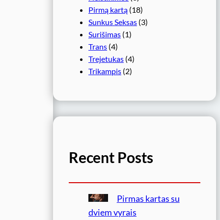
Pirmą kartą
(18)
Sunkus Seksas
(3)
Surišimas
(1)
Trans
(4)
Trejetukas
(4)
Trikampis
(2)
Recent Posts
Pirmas kartas su
dviem vyrais