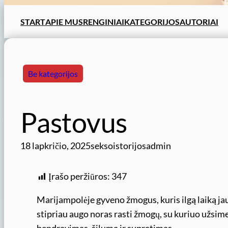
START
APIE MUS
RENGINIAI
KATEGORIJOS
AUTORIAI
Be kategorijos
Pastovus
18 lapkričio, 2025
seksoistorijosadmin
Įrašo peržiūros:
347
Marijampolėje gyveno žmogus, kuris ilgą laiką jau
stipriau augo noras rasti žmogų, su kuriuo užsim