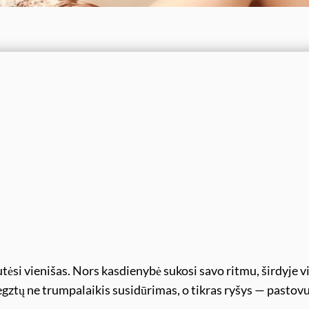
tėsi vienišas. Nors kasdienybė sukosi savo ritmu, širdyje v
egztų ne trumpalaikis susidūrimas, o tikras ryšys — pastov