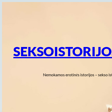
Eiti
prie
turinio
SEKSOISTORIJ
Nemokamos erotinės istorijos – sekso is