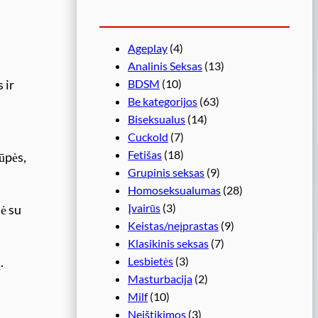
Ageplay
(4)
Analinis Seksas
(13)
BDSM
(10)
 ir
Be kategorijos
(63)
Biseksualus
(14)
Cuckold
(7)
Fetišas
(18)
ūpės,
Grupinis seksas
(9)
Homoseksualumas
(28)
Įvairūs
(3)
ė su
Keistas/neįprastas
(9)
Klasikinis seksas
(7)
Lesbietės
(3)
.
Masturbacija
(2)
Milf
(10)
Neištikimos
(3)