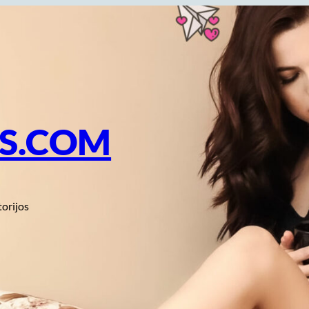
OS.COM
torijos