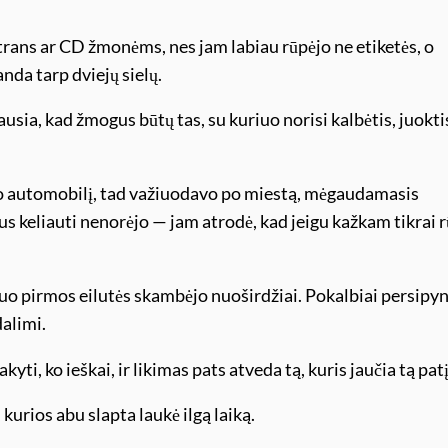
rans ar CD žmonėms, nes jam labiau rūpėjo ne etiketės, o
nda tarp dviejų sielų.
sia, kad žmogus būtų tas, su kuriuo norisi kalbėtis, juoktis
ėjo automobilį, tad važiuodavo po miestą, mėgaudamasis
s keliauti nenorėjo — jam atrodė, kad jeigu kažkam tikrai r
nuo pirmos eilutės skambėjo nuoširdžiai. Pokalbiai persipyn
alimi.
ti, ko ieškai, ir likimas pats atveda tą, kuris jaučia tą patį
, kurios abu slapta laukė ilgą laiką.