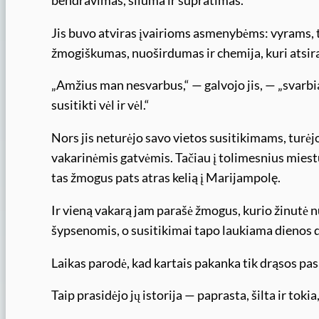
bendravimas, šiluma ir supratimas.
Jis buvo atviras įvairioms asmenybėms: vyrams, t
žmogiškumas, nuoširdumas ir chemija, kuri atsira
„Amžius man nesvarbus,“ — galvojo jis, — „svarbiau
susitikti vėl ir vėl.“
Nors jis neturėjo savo vietos susitikimams, tur
vakarinėmis gatvėmis. Tačiau į tolimesnius miestu
tas žmogus pats atras kelią į Marijampolę.
Ir vieną vakarą jam parašė žmogus, kurio žinutė 
šypsenomis, o susitikimai tapo laukiama dienos d
Laikas parodė, kad kartais pakanka tik drąsos pasaky
Taip prasidėjo jų istorija — paprasta, šilta ir tokia