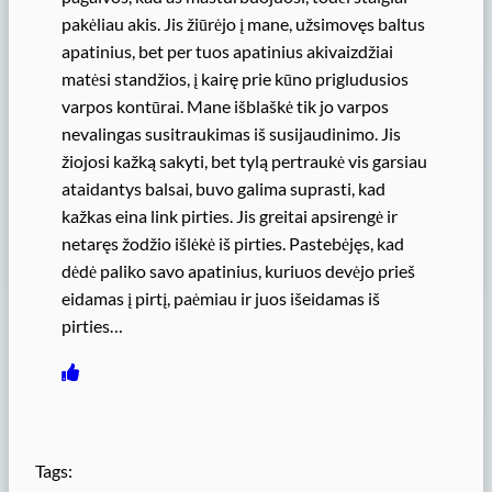
pakėliau akis. Jis žiūrėjo į mane, užsimovęs baltus
apatinius, bet per tuos apatinius akivaizdžiai
matėsi standžios, į kairę prie kūno prigludusios
varpos kontūrai. Mane išblaškė tik jo varpos
nevalingas susitraukimas iš susijaudinimo. Jis
žiojosi kažką sakyti, bet tylą pertraukė vis garsiau
ataidantys balsai, buvo galima suprasti, kad
kažkas eina link pirties. Jis greitai apsirengė ir
netaręs žodžio išlėkė iš pirties. Pastebėjęs, kad
dėdė paliko savo apatinius, kuriuos devėjo prieš
eidamas į pirtį, paėmiau ir juos išeidamas iš
pirties…
Tags: