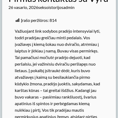
26 vasario, 2026
seksoistorijosadmin
Įrašo peržiūros:
814
Važiuojant link sodybos pradėjo intensyviai lyti,
todėl pradėjau greičiau minti pedalais. Vos
įvažiavęs į kiemą šokau nuo dviračio, atrėmiau į
laiptus ir įlėkiau į namą. Buvau visas permirkęs.
Tai pamačiusi močiutė pradėjo dejuoti, kad
peršalsiu, jei važinėsiu dviračiu peršlapęs nuo
lietaus. Į pokalbį įsitraukė dėdė, kuris buvo
atvažiavęs į kaimą su besilaukiančia pirmo
kūdykio žmona, pradėjo juoktis, sakydamas, kad
karštas kūnas – tai greitai išdžius. Kadangi jau
buvo vakaras – pasiėmiau rankšluostį, švarius
apatinius iš spintos ir perbėgdamas kiemą
nulėkiau į pirtį. Vos tik pradėjau mautis
permirkusius apatinius žemyn, atsidarė pirties