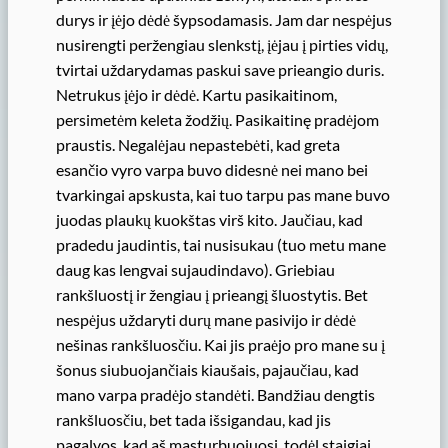
durys ir įėjo dėdė šypsodamasis. Jam dar nespėjus
nusirengti peržengiau slenkstį, įėjau į pirties vidų,
tvirtai uždarydamas paskui save prieangio duris.
Netrukus įėjo ir dėdė. Kartu pasikaitinom,
persimetėm keleta žodžių. Pasikaitinę pradėjom
praustis. Negalėjau nepastebėti, kad greta
esančio vyro varpa buvo didesnė nei mano bei
tvarkingai apskusta, kai tuo tarpu pas mane buvo
juodas plaukų kuokštas virš kito. Jaučiau, kad
pradedu jaudintis, tai nusisukau (tuo metu mane
daug kas lengvai sujaudindavo). Griebiau
rankšluostį ir žengiau į prieangį šluostytis. Bet
nespėjus uždaryti durų mane pasivijo ir dėdė
nešinas rankšluosčiu. Kai jis praėjo pro mane su į
šonus siubuojančiais kiaušais, pajaučiau, kad
mano varpa pradėjo standėti. Bandžiau dengtis
rankšluosčiu, bet tada išsigandau, kad jis
pagalvos, kad aš masturbuojuosi, todėl staigiai