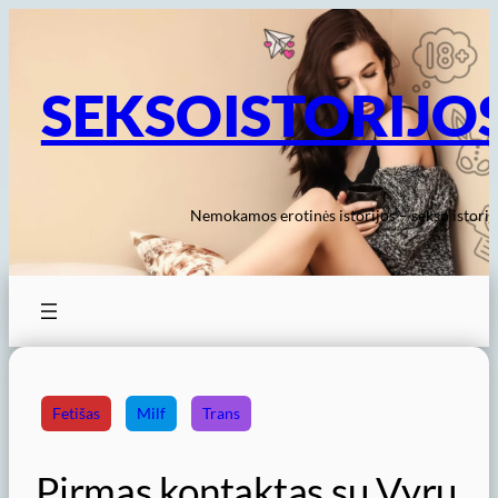
Eiti
prie
turinio
SEKSOISTORIJO
Nemokamos erotinės istorijos – sekso istorij
Fetišas
Milf
Trans
Pirmas kontaktas su Vyru