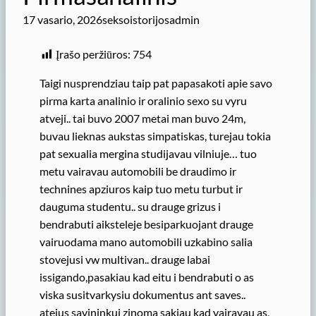
17 vasario, 2026
seksoistorijosadmin
Įrašo peržiūros:
754
Taigi nusprendziau taip pat papasakoti apie savo
pirma karta analinio ir oralinio sexo su vyru
atveji.. tai buvo 2007 metai man buvo 24m,
buvau lieknas aukstas simpatiskas, turejau tokia
pat sexualia mergina studijavau vilniuje… tuo
metu vairavau automobili be draudimo ir
technines apziuros kaip tuo metu turbut ir
dauguma studentu.. su drauge grizus i
bendrabuti aiksteleje besiparkuojant drauge
vairuodama mano automobili uzkabino salia
stovejusi vw multivan.. drauge labai
issigando,pasakiau kad eitu i bendrabuti o as
viska susitvarkysiu dokumentus ant saves..
atejus savininkui zinoma sakiau kad vairavau as,