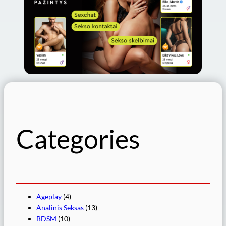
Categories
Ageplay
(4)
Analinis Seksas
(13)
BDSM
(10)