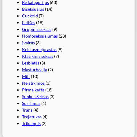
Be kategorijos
(63)
Biseksualus
(14)
Cuckold
(7)
Fetišas
(18)
Grupinis seksas
(9)
Homoseksualumas
(28)
Įvairūs
(3)
Keistas/neįprastas
(9)
Klasikinis seksas
(7)
Lesbietės
(3)
Masturbacija
(2)
Milf
(10)
Neištikimos
(3)
Pirmą kartą
(18)
Sunkus Seksas
(3)
Surišimas
(1)
Trans
(4)
Trejetukas
(4)
Trikampis
(2)