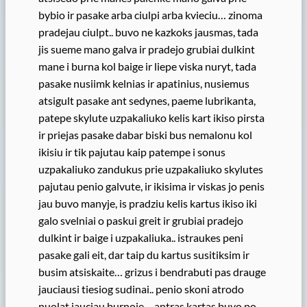
bybio ir pasake arba ciulpi arba kvieciu… zinoma
pradejau ciulpt.. buvo ne kazkoks jausmas, tada
jis sueme mano galva ir pradejo grubiai dulkint
mane i burna kol baige ir liepe viska nuryt, tada
pasake nusiimk kelnias ir apatinius, nusiemus
atsigult pasake ant sedynes, paeme lubrikanta,
patepe skylute uzpakaliuko kelis kart ikiso pirsta
ir priejas pasake dabar biski bus nemalonu kol
ikisiu ir tik pajutau kaip patempe i sonus
uzpakaliuko zandukus prie uzpakaliuko skylutes
pajutau penio galvute, ir ikisima ir viskas jo penis
jau buvo manyje, is pradziu kelis kartus ikiso iki
galo svelniai o paskui greit ir grubiai pradejo
dulkint ir baige i uzpakaliuka.. istraukes peni
pasake gali eit, dar taip du kartus susitiksim ir
busim atsiskaite… grizus i bendrabuti pas drauge
jauciausi tiesiog sudinai.. penio skoni atrodo
nuolat jauciau burnoje… antras kartas buvo po