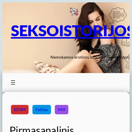
Eiti
prie
turinio
SEKSOISTORIJO
Nemokamos erotinės istorijos – sekso istorij
BDSM
Fetišas
Milf
Pirmasanalinis