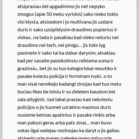
atsiprasiau del apgadinimo jis net nepyko
zmogus (apie 50 metu vyriskis) sako nieko tokio
visi klysta, atsisedom i jo multivana jis uzdare
duris ir sako uzsipildysim draudimo popierius ir
viskas.. na tada ir pasakiau kad nieko neturiu nei
draudimo nei tech, nei pinigu… jis toks lyg
pasimete ir sako tai ka dabar darysim, atsakiau
kad per savaite pasiskolinsiu reikiama suma ir
grazinsiu.. bet jis su tuo kategoriskai nesutiko ir
pasake kvieciu policija ir forminam ivyki.. o to
man visai nereikejo kadangi zinojau kad tuo metu
buciau likes be teisiu ir su didelem baudom bei
zala atlyginti.. tad labai prasiau kad nekviestu
policijos o jis tuomet uzrakino masinos duris
nusieme kelnias apatinius ir pasake rinkis arba
man pabusi geras arba pats zinai… man buvo
sokas ilgai sedejau nezinojau ka daryt o jis galiau
atsisedo prie manes palenke mano galva prie