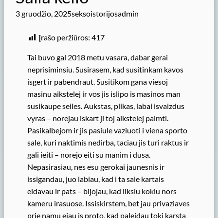
3 gruodžio, 2025
seksoistorijosadmin
Įrašo peržiūros:
417
Tai buvo gal 2018 metu vasara, dabar gerai
neprisiminsiu. Susirasem, kad susitinkam kavos
isgert ir pabendraut. Susitikom gana viesoj
masinu aikstelej ir vos jis islipo is masinos man
susikaupe seiles. Aukstas, plikas, labai isvaizdus
vyras – norejau iskart ji toj aikstelej paimti.
Pasikalbejom ir jis pasiule vaziuoti i viena sporto
sale, kuri naktimis nedirba, taciau jis turi raktus ir
gali ieiti – norejo eiti su manim i dusa.
Nepasirasiau, nes esu gerokai jaunesnis ir
issigandau, juo labiau, kad i ta sale kartais
eidavau ir pats – bijojau, kad liksiu kokiu nors
kameru irasuose. Issiskirstem, bet jau privaziaves
prie namu ejau is proto, kad paleidau toki karsta