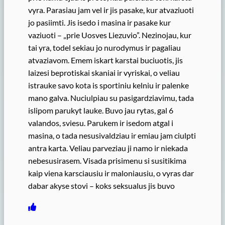
vyra. Parasiau jam vel ir jis pasake, kur atvaziuoti
jo pasiimti. Jis isedo i masina ir pasake kur
vaziuoti – „prie Uosves Liezuvio”. Nezinojau, kur
tai yra, todel sekiau jo nurodymus ir pagaliau
atvaziavom. Emem iskart karstai buciuotis, jis
laizesi beprotiskai skaniai ir vyriskai, o veliau
istrauke savo kota is sportiniu kelniu ir palenke
mano galva. Nuciulpiau su pasigardziavimu, tada
islipom parukyt lauke. Buvo jau rytas, gal 6
valandos, sviesu. Parukem ir isedom atgal i
masina, o tada nesusivaldziau ir emiau jam ciulpti
antra karta. Veliau parveziau ji namo ir niekada
nebesusirasem. Visada prisimenu si susitikima
kaip viena karsciausiu ir maloniausiu, o vyras dar
dabar akyse stovi – koks seksualus jis buvo