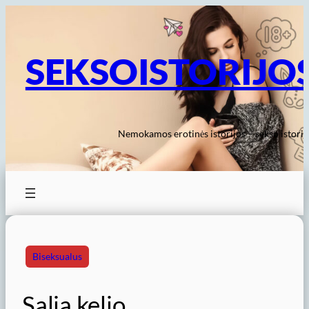
Eiti
prie
turinio
SEKSOISTORIJO
Nemokamos erotinės istorijos – sekso istorij
Biseksualus
Salia kelio